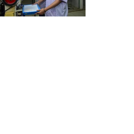
genal Industri Ban dari
Yayasan Perguruan
at:…
Nasional Nusaputera
Tawarkan…