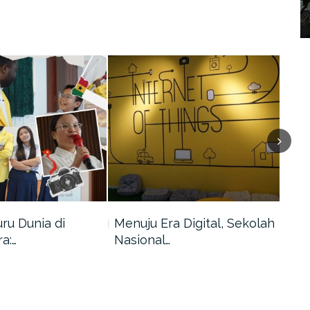
uru Dunia di
Menuju Era Digital, Sekolah
Men
a:…
Nasional…
Dek