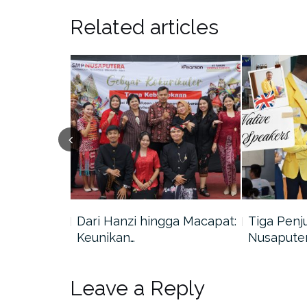
Related articles
 Teman
Dari Hanzi hingga Macapat:
Tiga Penj
an…
Keunikan…
Nusaputer
Leave a Reply