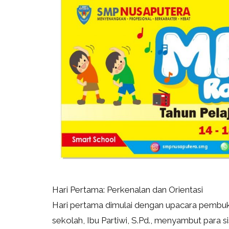
Hari Pertama: Perkenalan dan Orientasi
Hari pertama dimulai dengan upacara pembu
sekolah, Ibu Partiwi, S.Pd., menyambut para s