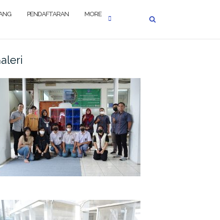
JANG
PENDAFTARAN
MORE
aleri