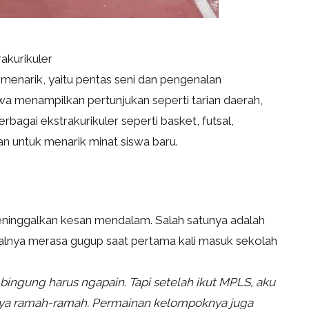
akurikuler
 menarik, yaitu pentas seni dan pengenalan
wa menampilkan pertunjukan seperti tarian daerah,
berbagai ekstrakurikuler seperti basket, futsal,
an untuk menarik minat siswa baru.
eninggalkan kesan mendalam. Salah satunya adalah
walnya merasa gugup saat pertama kali masuk sekolah
ingung harus ngapain. Tapi setelah ikut MPLS, aku
unya ramah-ramah. Permainan kelompoknya juga