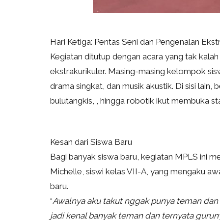
Hari Ketiga: Pentas Seni dan Pengenalan Ekstr
Kegiatan ditutup dengan acara yang tak kalah
ekstrakurikuler. Masing-masing kelompok sis
drama singkat, dan musik akustik. Di sisi lain, 
bulutangkis, , hingga robotik ikut membuka st
Kesan dari Siswa Baru
Bagi banyak siswa baru, kegiatan MPLS ini m
Michelle, siswi kelas VII-A, yang mengaku a
baru.
“
Awalnya aku takut nggak punya teman dan b
jadi kenal banyak teman dan ternyata gur