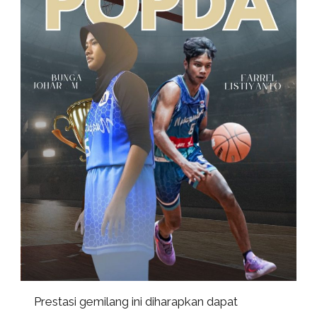
Prestasi gemilang ini diharapkan dapat