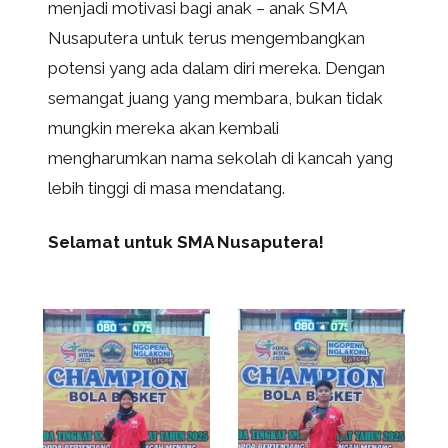
menjadi motivasi bagi anak – anak SMA
Nusaputera untuk terus mengembangkan
potensi yang ada dalam diri mereka. Dengan
semangat juang yang membara, bukan tidak
mungkin mereka akan kembali
mengharumkan nama sekolah di kancah yang
lebih tinggi di masa mendatang.
Selamat untuk SMA Nusaputera!