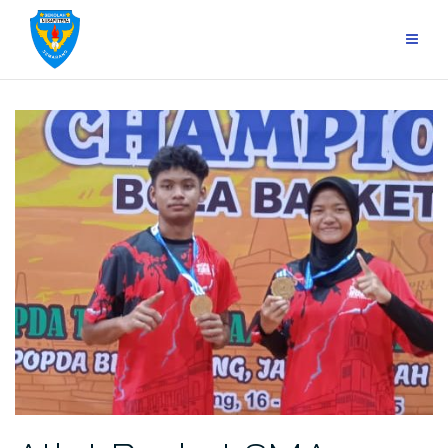
Skip
to
content