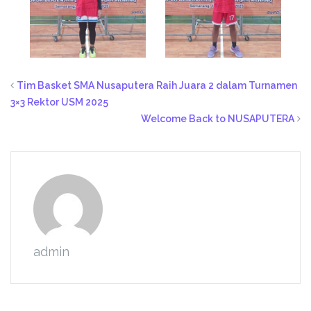
Tim Basket SMA Nusaputera Raih Juara 2 dalam Turnamen
3×3 Rektor USM 2025
Welcome Back to NUSAPUTERA
admin