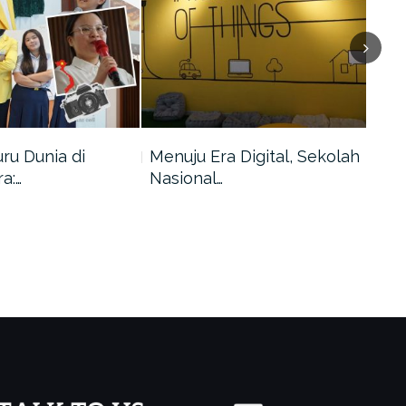
uru Dunia di
Menuju Era Digital, Sekolah
Men
a:…
Nasional…
Dek