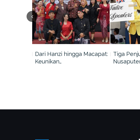
 Teman
Dari Hanzi hingga Macapat:
Tiga Penj
an…
Keunikan…
Nusaputer