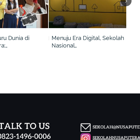
uru Dunia di
Menuju Era Digital, Sekolah
Men
a:…
Nasional…
Dek