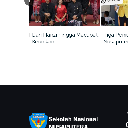
 Teman
Dari Hanzi hingga Macapat:
Tiga Penj
an…
Keunikan…
Nusaputer