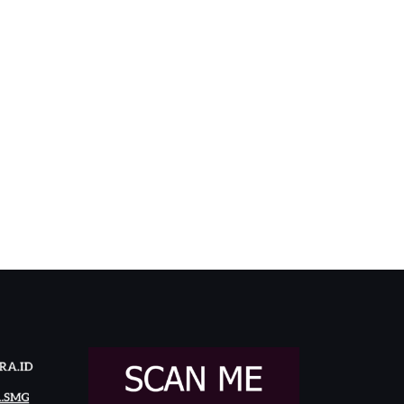
genal Industri Ban dari
Yayasan Perguruan
at:…
Nasional Nusaputera
Tawarkan…