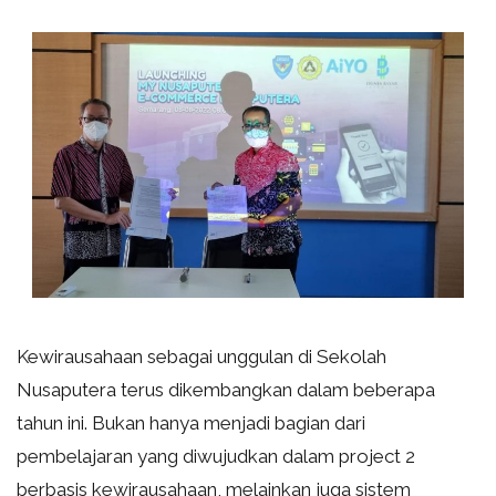
Kewirausahaan sebagai unggulan di Sekolah
Nusaputera terus dikembangkan dalam beberapa
tahun ini. Bukan hanya menjadi bagian dari
pembelajaran yang diwujudkan dalam project 2
berbasis kewirausahaan, melainkan juga sistem