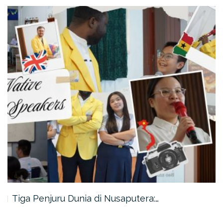
Tiga Penjuru Dunia di Nusaputera:…