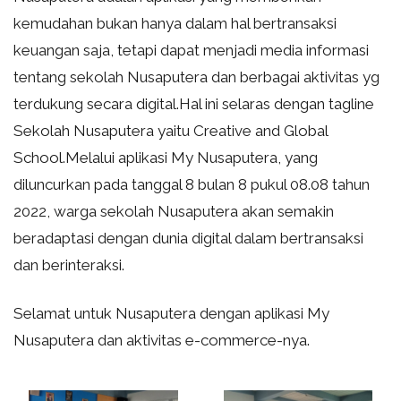
kemudahan bukan hanya dalam hal bertransaksi
keuangan saja, tetapi dapat menjadi media informasi
tentang sekolah Nusaputera dan berbagai aktivitas yg
terdukung secara digital.
Hal ini selaras dengan tagline
Sekolah Nusaputera yaitu Creative and Global
School.
Melalui aplikasi My Nusaputera, yang
diluncurkan pada tanggal 8 bulan 8 pukul 08.08 tahun
2022, warga sekolah Nusaputera akan semakin
beradaptasi dengan dunia digital dalam bertransaksi
dan berinteraksi.
Selamat untuk Nusaputera dengan aplikasi My
Nusaputera dan aktivitas e-commerce-nya.