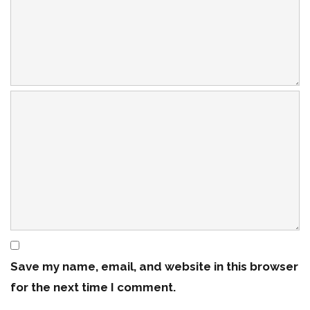
Save my name, email, and website in this browser
for the next time I comment.