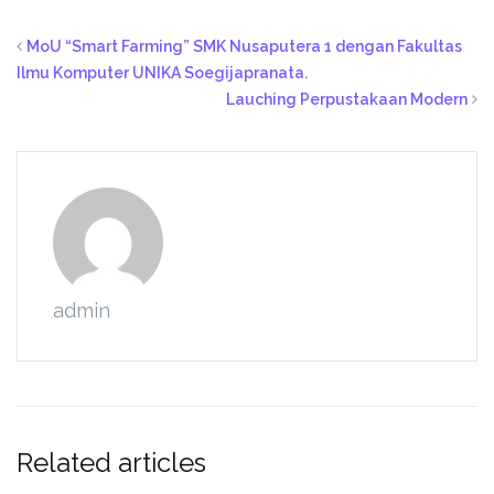
MoU “Smart Farming” SMK Nusaputera 1 dengan Fakultas
Ilmu Komputer UNIKA Soegijapranata.
Lauching Perpustakaan Modern
admin
Related articles