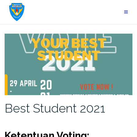
Skip
to
content
Best Student 2021
Ketentuan Voting: